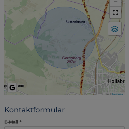
−
Tiles ©
basemap.at
Kontaktformular
E-Mail