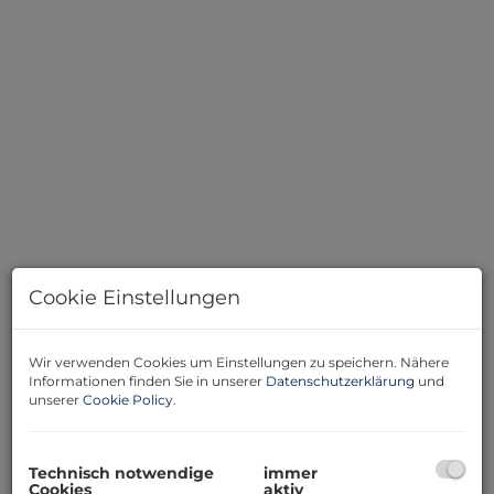
DSC02056
Cookie Einstellungen
Wir verwenden Cookies um Einstellungen zu speichern. Nähere
Informationen finden Sie in unserer
Datenschutzerklärung
und
unserer
Cookie Policy
.
Beschreibung
Hier kommt eine geräumiges Haus nähe Hollabrunn
Technisch notwendige
immer
zum Verkauf!
Cookies
aktiv