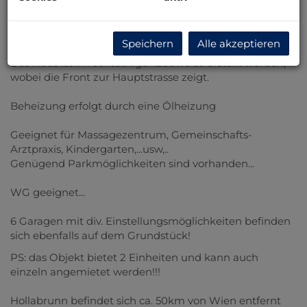
Das Haus liegt auf einem Grundstück mit 1700m² und
bietet ca. 300m² Wohnfläche
Speichern
Alle akzeptieren
Das Haus ist in rechteckiger Bauweise erstellt worden,
wobei die Front zur Hauptstrasse zeigt.
Beheizung erfolgt durch eine Ölheizung
Geeignet für Massagezentrum, Gemeinschafts-
Arztpraxis, Kindergarten,...usw,..
Genügend Parkmöglichkeiten sind vorhanden...
WG geeignet...
6 Garagen mit div. Einstellungsmöglichkeiten befinden
sich ebenfalls auf dem Grundstück!
PS: das Objekt bietet 2 Einheiten und kann auch
einzeln angemietet werden!!!
Hollabrunn befindet sich ca. 50km von Wien entfernt