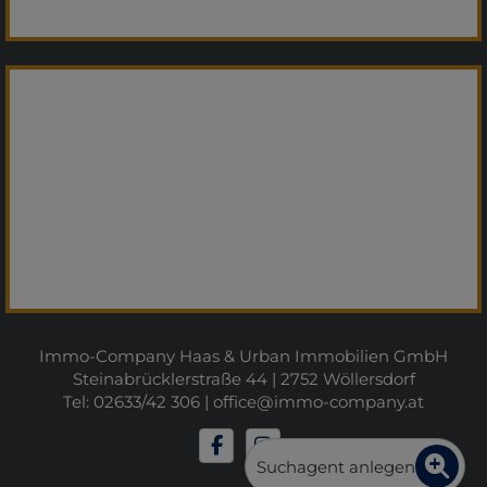
Immo-Company Haas & Urban Immobilien GmbH
Steinabrücklerstraße 44 | 2752 Wöllersdorf
Tel: 02633/42 306 |
office@immo-company.at
Suchagent anlegen