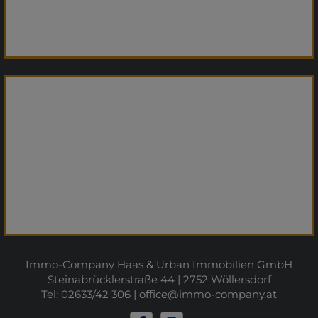
Immo-Company Haas & Urban Immobilien GmbH
Steinabrücklerstraße 44 | 2752 Wöllersdorf
Tel: 02633/42 306 |
office@immo-company.at