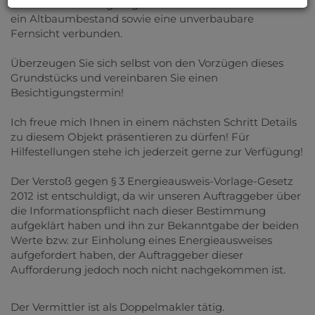
Gästen ihr Leistungsangebot! Mit dem Grundstück ist
ein Altbaumbestand sowie eine unverbaubare
Fernsicht verbunden.
Überzeugen Sie sich selbst von den Vorzügen dieses
Grundstücks und vereinbaren Sie einen
Besichtigungstermin!
Ich freue mich Ihnen in einem nächsten Schritt Details
zu diesem Objekt präsentieren zu dürfen! Für
Hilfestellungen stehe ich jederzeit gerne zur Verfügung!
Der Verstoß gegen § 3 Energieausweis-Vorlage-Gesetz
2012 ist entschuldigt, da wir unseren Auftraggeber über
die Informationspflicht nach dieser Bestimmung
aufgeklärt haben und ihn zur Bekanntgabe der beiden
Werte bzw. zur Einholung eines Energieausweises
aufgefordert haben, der Auftraggeber dieser
Aufforderung jedoch noch nicht nachgekommen ist.
Der Vermittler ist als Doppelmakler tätig.