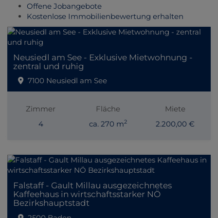
Offene Jobangebote
Kostenlose Immobilienbewertung erhalten
Neusiedl am See - Exklusive Mietwohnung -
zentral und ruhig
7100 Neusiedl am See
Zimmer
Fläche
Miete
2
4
ca. 270 m
2.200,00 €
Falstaff - Gault Millau ausgezeichnetes
Kaffeehaus in wirtschaftsstarker NÖ
Bezirkshauptstadt
2500 Baden