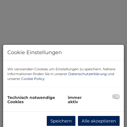
Cookie Einstellungen
Wir verwenden Cookies um Einstellungen zu speichern. Nähere
Informationen finden Sie in unserer
Datenschutzerklärung
und
unserer
Cookie Policy
.
Beschreibung
Technisch notwendige
immer
Cookies
aktiv
Mit diesem Grundstück erwerben Sie zwei Parzellen in
einer Toplage für Gastronomie im idealen Umfeld.
Speichern
Alle akzeptieren
Nutzen Sie die Gelegenheit und präsentieren Sie Ihren