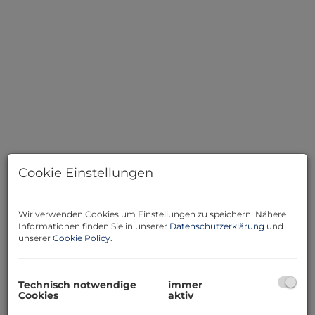
DSC01380
Cookie Einstellungen
Wir verwenden Cookies um Einstellungen zu speichern. Nähere
Beschreibung
Informationen finden Sie in unserer
Datenschutzerklärung
und
unserer
Cookie Policy
.
Top- Gelegenheit!!!
Eine neu sanierte 3 Zimmer ETW im Hochparterre mit
Garten sucht seinen neuen Eigentümer!
Technisch notwendige
immer
Cookies
aktiv
Die Wohnung gliedert sich wie folgt auf: