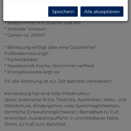
* Wohnzimmer
* 2 Schlafzimmer
Speichern
Alle akzeptieren
* Küche
* Badezimmer mit Dusche und WC
* zentraler Vorraum
* Garten ca. 200m²
* Beheizung erfolgt über eine Gastherme/
Fußbodenheizung!!!
* Parkettböden
* Nassräume& Küche, Vorzimmer verfliest
* Energieausweis liegt vor
PS: die Wohnung ist zur Zeit befristet vermietet!!!
Korneuburg hat eine tolle Infrastruktur:
Spital, praktische Ärzte, Tierärzte, Apotheken, Volks- und
Mittelschule, Kindergärten, viele Sportmöglichkeiten,
sämtliche Einkaufsmöglichkeiten, Berndlbad zu Fuß
erreichbar, Autobahnauffahrt in unmittelbarer Nähe,
15min. zu Fuß zum Bahnhof,...