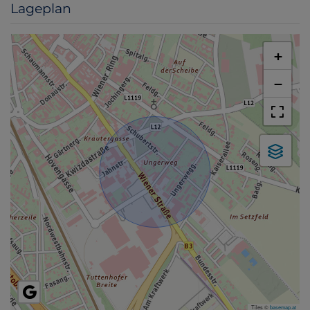
Lageplan
+
−
Tiles ©
basemap.at