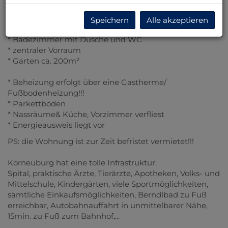
* Wohnzimmer
* 2 Schlafzimmer
Speichern
Alle akzeptieren
* Küche
* Badezimmer mit Dusche und WC
* zentraler Vorraum
* Garten ca. 200m²
* Beheizung erfolgt über eine Gastherme/
Fußbodenheizung!!!
* Parkettböden
* Nassräume& Küche, Vorzimmer verfliest
* Energieausweis liegt vor
PS: die Wohnung ist zur Zeit befristet vermietet!!!
Korneuburg hat eine tolle Infrastruktur:
Spital, praktische Ärzte, Tierärzte, Apotheken, Volks- und
Mittelschule, Kindergärten, viele Sportmöglichkeiten,
sämtliche Einkaufsmöglichkeiten, Berndlbad zu Fuß
erreichbar, Autobahnauffahrt in unmittelbarer Nähe,
15min. zu Fuß zum Bahnhof,...