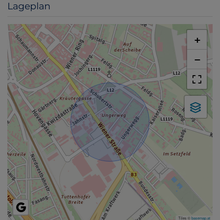
Lageplan
+
−
Tiles ©
basemap.at