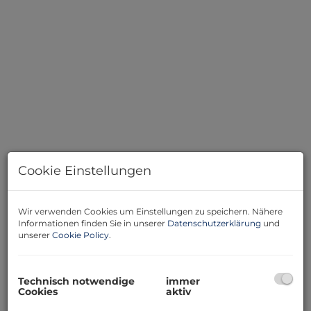
DSC01380
Cookie Einstellungen
Wir verwenden Cookies um Einstellungen zu speichern. Nähere
Beschreibung
Informationen finden Sie in unserer
Datenschutzerklärung
und
unserer
Cookie Policy
.
Top- Gelegenheit!!!
Eine neu sanierte 3 Zimmer ETW im Hochparterre mit
Garten sucht seinen neuen Eigentümer!
Technisch notwendige
immer
Cookies
aktiv
Die Wohnung gliedert sich wie folgt auf: