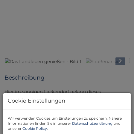
Beschreibung
Hier im sonnigen Lackendorf gelang dieses
entzückende Haus mit zahlreichen Nebengebäuden
Cookie Einstellungen
zum Verkauf.
Die Wohnfläche des Haupthauses von ca. 140 m² teilt
Wir verwenden Cookies um Einstellungen zu speichern. Nähere
sich auf in Vorraum, Küche, 3 Zimmer, Abstellraum, WC
Informationen finden Sie in unserer
Datenschutzerklärung
und
unserer
Cookie Policy
.
und Badezimmer mit Badewanne. Das Haus ist isoliert