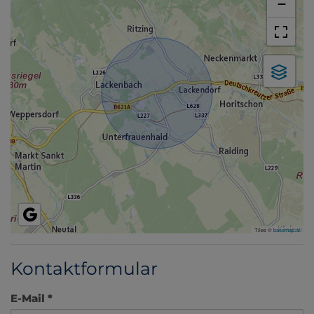
−
Tiles ©
basemap.at
Kontaktformular
E-Mail