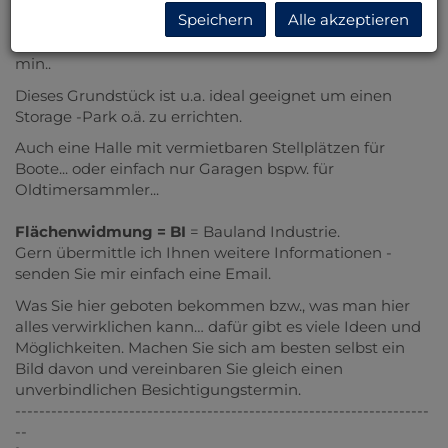
Breiten Sie sich und Ihre Firma auf
~ 8300m²
aus. Und
Speichern
Alle akzeptieren
das in
allerbester Werbelage
.
Auffahrt zu A3 und S31 in etwa 3 min - zur B50 etwa 5
min..
Dieses Grundstück ist u.a. ideal geeignet um einen
Storage -Park o.ä. zu errichten.
Auch eine Halle mit vermietbaren Stellplätzen für
Boote... oder einfach nur Garagen bspw. für
Oldtimersammler...
Flächenwidmung =
BI
= Bauland Industrie.
Gern übermittle ich Ihnen weitere Informationen -
senden Sie mir einfach eine Email.
Was Sie hier geboten bekommen bzw., was man hier
alles verwirklichen kann… dafür gibt es viele Ideen und
Möglichkeiten. Machen Sie sich am besten selbst ein
Bild davon und vereinbaren Sie gleich einen
unverbindlichen Besichtigungstermin.
---------------------------------------------------------------------
--