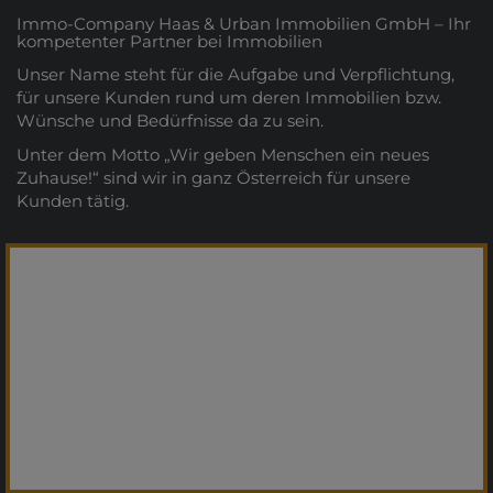
Immo-Company Haas & Urban Immobilien GmbH – Ihr
kompetenter Partner bei Immobilien
Unser Name steht für die Aufgabe und Verpflichtung,
für unsere Kunden rund um deren Immobilien bzw.
Wünsche und Bedürfnisse da zu sein.
Unter dem Motto „Wir geben Menschen ein neues
Zuhause!“ sind wir in ganz Österreich für unsere
Kunden tätig.