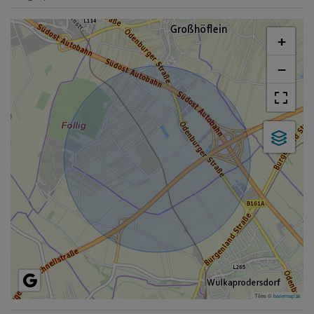
+
−
Tiles ©
basemap.at