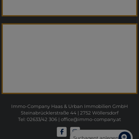
Immo-Company Haas & Urban Immobilien GmbH
Steinabrücklerstraße 44 | 2752 Wöllersdorf
Tel: 02633/42 306 |
office@immo-company.at
Suchagent anlegen