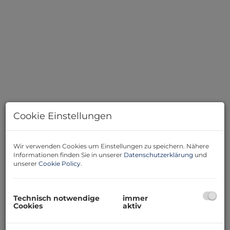
5
Cookie Einstellungen
Wir verwenden Cookies um Einstellungen zu speichern. Nähere
Informationen finden Sie in unserer
Datenschutzerklärung
und
unserer
Cookie Policy
.
Beschreibung
Wir sind exklusiv mit der Vermarktung von diesem
Technisch notwendige
immer
Cookies
aktiv
großartigen Gewerbegrundstück beauftragt.