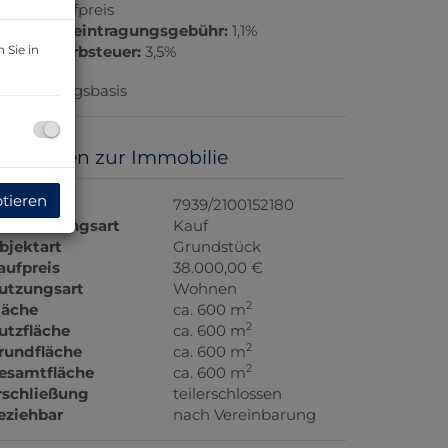
esamtkaufpreis
rundbucheintragungsgebühr:
1,1%
 Sie in
runderwerbsteuer:
3,5%
erhandlungsbasis
asisdaten zur Immobilie
ptieren
bjektnr.
7939/2100152180
ermarktungsart
Kauf
bjektart
Grundstück
en Kaltenstein-Levél
aufpreis
38.000,00 €
utzungsart
Wohnen
2
läche
ca. 600 m
2
utzfläche
ca. 600 m
2
rundfläche
ca. 600 m
2
esamtfläche
ca. 600 m
rschließung
teilerschlossen
eziehbar
nach Vereinbarung