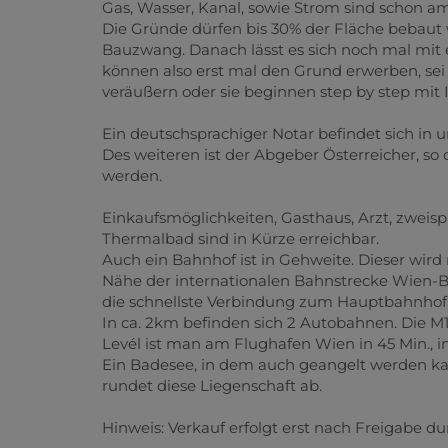
Gas, Wasser, Kanal, sowie Strom sind schon a
Die Gründe dürfen bis 30% der Fläche bebaut 
Bauzwang. Danach lässt es sich noch mal mit 
können also erst mal den Grund erwerben, sei 
veräußern oder sie beginnen step by step mit
Ein deutschsprachiger Notar befindet sich in
Des weiteren ist der Abgeber Österreicher, so
werden.
Einkaufsmöglichkeiten, Gasthaus, Arzt, zweisp
Thermalbad sind in Kürze erreichbar.
Auch ein Bahnhof ist in Gehweite. Dieser wird
Nähe der internationalen Bahnstrecke Wien-Bu
die schnellste Verbindung zum Hauptbahnhof
In ca. 2km befinden sich 2 Autobahnen. Die M1 
Levél ist man am Flughafen Wien in 45 Min., in
Ein Badesee, in dem auch geangelt werden kan
rundet diese Liegenschaft ab.
Hinweis: Verkauf erfolgt erst nach Freigabe d