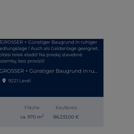
GROSSER + Günstiger Baugrund in ruhiger Siedlungslage ! Auch als Geldanlage geeignet. Építési telek eladó! Na predaj stavebné pozemky, bez provízií!
9221 Levél
Fläche
Kaufpreis
2
ca. 970 m
86.233,00 €