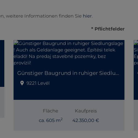
n, weitere Informationen finden Sie
hier
.
* Pflichtfelder
Günstiger Baugrund in ruhiger Siedlungslage ! Auch als Geldanlage geeignet. Építési telek eladó! Na predaj stavebné pozemky, bez provízií!
9221 Levél
Fläche
Kaufpreis
2
ca. 605 m
42.350,00 €