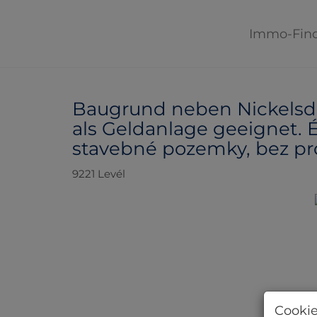
Immo-Fin
Baugrund neben Nickelsdo
als Geldanlage geeignet. É
stavebné pozemky, bez prov
9221 Levél
Cookie