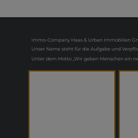
Immo-Company Haas & Urban Immobilien Gmb
Unser Name steht für die Aufgabe und Verpfl
Unter dem Motto „Wir geben Menschen ein neue