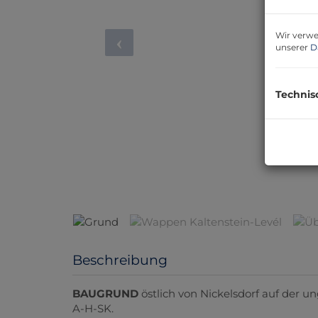
Wir verwe
unserer
D
Technis
Grund
Beschreibung
BAUGRUND
östlich von Nickelsdorf auf der u
A-H-SK.