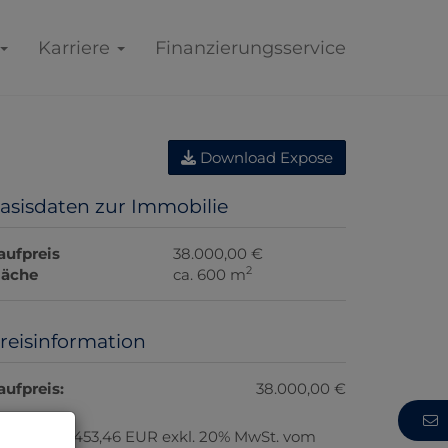
Karriere
Finanzierungsservice
Download Expose
asisdaten zur Immobilie
aufpreis
38.000,00 €
2
läche
ca. 600 m
reisinformation
aufpreis:
38.000,00 €
rovision:
1453,46 EUR exkl. 20% MwSt. vom