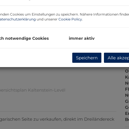
G
G
nden Cookies um Einstellungen zu speichern. Nähere Informationen finden
G
atenschutzerklärung
und unserer
Cookie Policy
.
V
ch notwendige Cookies
immer aktiv
B
Speichern
Alle akze
O
V
O
Wapp
K
N
F
N
G
G
E
ngarischen Seite zu verkaufen, direkt im Dreiländereck
B