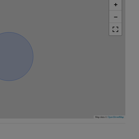
+
−
Map data ©
OpenStreetMap