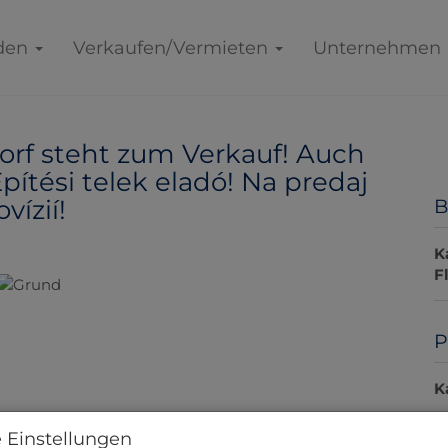
den
Verkaufen/Vermieten
Unternehmen
rf steht zum Verkauf! Auch
pítési telek eladó! Na predaj
ízií!
B
K
F
P
K
P
 Einstellungen