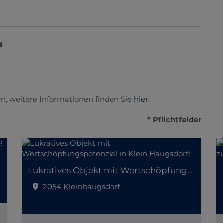
d
n, weitere Informationen finden Sie
hier
.
* Pflichtfelder
er Lage!
Lukratives Objekt mit Wertschöpfungspotenzial in Klein Haugsdorf!
2054 Kleinhaugsdorf