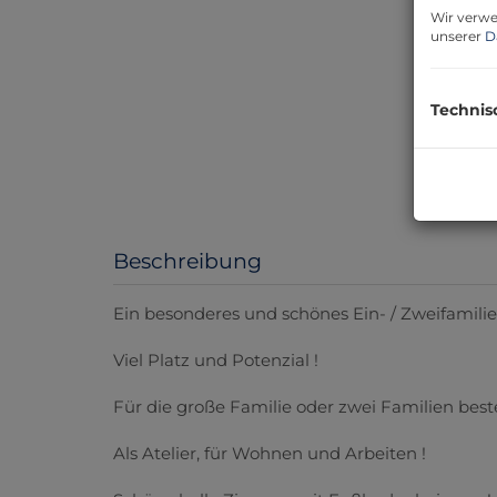
Wir verwe
unserer
D
Technis
Beschreibung
Ein besonderes und schönes Ein- / Zweifami
Viel Platz und Potenzial !
Für die große Familie oder zwei Familien bes
Als Atelier, für Wohnen und Arbeiten !