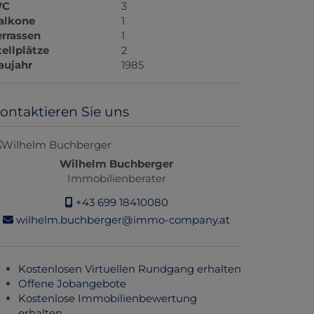
C
3
alkone
1
errassen
1
tellplätze
2
aujahr
1985
ontaktieren Sie uns
Wilhelm Buchberger
Immobilienberater
+43 699 18410080
wilhelm.buchberger@immo-company.at
Kostenlosen Virtuellen Rundgang erhalten
Offene Jobangebote
Kostenlose Immobilienbewertung
erhalten