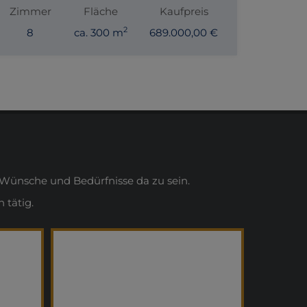
Zimmer
Fläche
Kaufpreis
2
8
ca. 300 m
689.000,00 €
Wünsche und Bedürfnisse da zu sein.
 tätig.