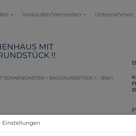
den
Verkaufen/Vermieten
Unternehmen
IENHAUS MIT
UNDSTÜCK !!
B
K
F
Z
P
 Einstellungen
K