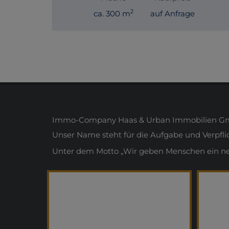
2
ca. 300 m
auf Anfrage
Immo-Company Haas & Urban Immobilien Gmb
Unser Name steht für die Aufgabe und Verpfl
Unter dem Motto „Wir geben Menschen ein neue