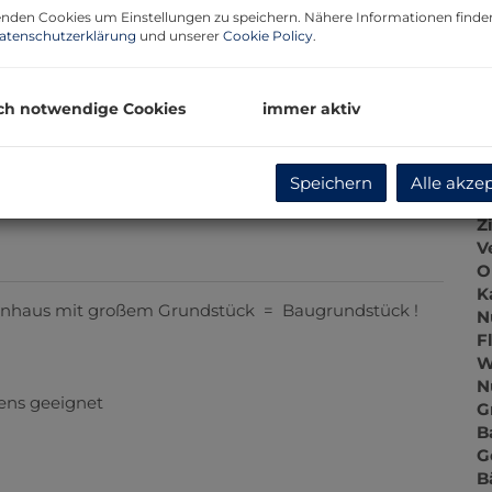
P
nden Cookies um Einstellungen zu speichern. Nähere Informationen finden
G
atenschutzerklärung
und unserer
Cookie Policy
.
G
ch notwendige Cookies
immer aktiv
B
Speichern
Alle akze
O
Z
V
O
K
lienhaus mit großem Grundstück = Baugrundstück !
N
F
W
N
tens geeignet
G
B
G
B