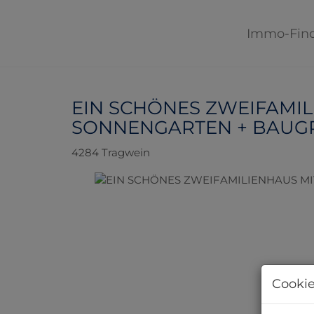
Immo-Fin
EIN SCHÖNES ZWEIFAMIL
SONNENGARTEN + BAUGR
4284 Tragwein
Cookie