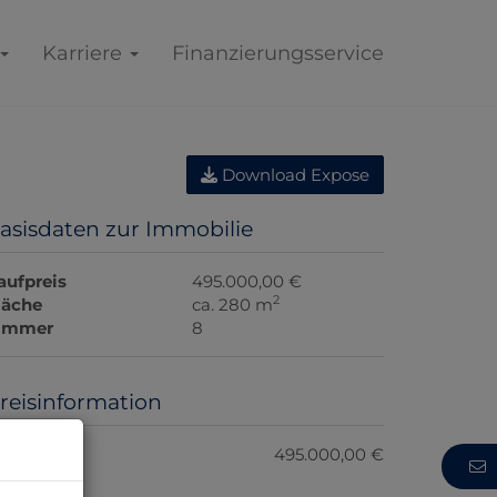
Karriere
Finanzierungsservice
Download Expose
asisdaten zur Immobilie
aufpreis
495.000,00 €
2
läche
ca. 280 m
immer
8
reisinformation
aufpreis:
495.000,00 €