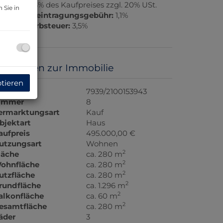
rovision:
3% des Kaufpreises zzgl. 20% USt.
 Sie in
rundbucheintragungsgebühr:
1,1%
runderwerbsteuer:
3,5%
asisdaten zur Immobilie
ptieren
bjektnr.
7939/2100153943
immer
8
ermarktungsart
Kauf
bjektart
Haus
aufpreis
495.000,00 €
utzungsart
Wohnen
2
läche
ca. 280 m
2
ohnfläche
ca. 280 m
2
utzfläche
ca. 280 m
2
rundfläche
ca. 1.296 m
2
alkonfläche
ca. 60 m
2
esamtfläche
ca. 280 m
äder
3