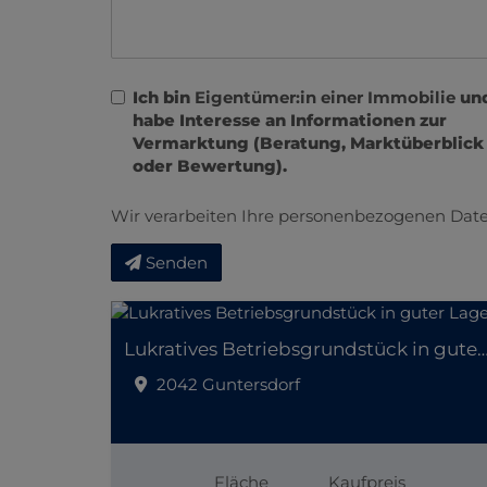
Ich bin
Eigentümer:in einer Immobilie
un
habe Interesse an Informationen zur
Vermarktung (Beratung, Marktüberblick
oder Bewertung).
Wir verarbeiten Ihre personenbezogenen Date
Senden
Lukratives Betriebsgrundstück in gut
2042 Guntersdorf
Fläche
Kaufpreis