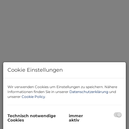
Cookie Einstellungen
Wir verwenden Cookies um Einstellungen zu speichern. Nähere
Beschreibung
Informationen finden Sie in unserer
Datenschutzerklärung
und
unserer
Cookie Policy
.
In der sonnigen Marktgemeinde Lassee gelangt dieses
ca. 125 m² große Einfamilienhaus auf einem
Technisch notwendige
immer
insgesamt ca. 417 m² großem Grundstück
zum
Cookies
aktiv
Verkauf.