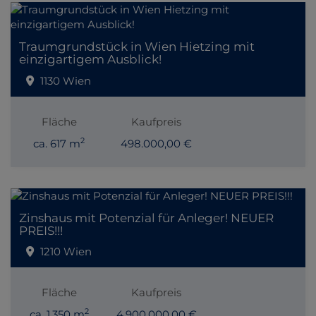
Traumgrundstück in Wien Hietzing mit
einzigartigem Ausblick!
1130 Wien
Fläche
Kaufpreis
2
ca. 617 m
498.000,00 €
Zinshaus mit Potenzial für Anleger! NEUER
PREIS!!!
1210 Wien
Fläche
Kaufpreis
2
ca. 1.350 m
4.900.000,00 €