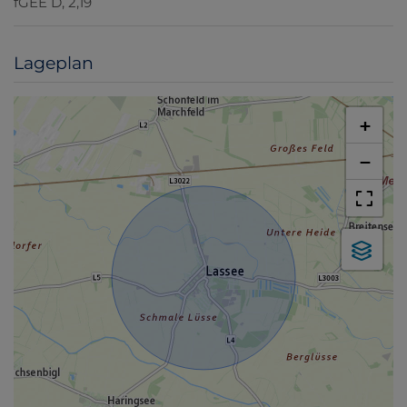
fGEE
D, 2,19
Lageplan
+
−