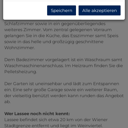
Neben einem
uneinsehbaren
, schön gestalteten
Garten
Speichern
Alle akzeptieren
bietet Ihnen das renovierte Haus Raum zum
Wohlfühlen. Vom Eingangsbereich gelangen Sie in das
Schlafzimmer sowie in ein gegenüberliegendes
weiteres Zimmer. Vom zentral gelegenen Vorraum
gelangen Sie in die Küche, das Esszimmer samt Speis
sowie in das helle und großzügig geschnittene
Wohnzimmer.
Dem Badezimmer vorgelagert ist ein Waschraum samt
Waschmaschinenanschluss. Im Heizraum finden Sie die
Pelletsheizung.
Der Garten ist uneinsehbar und lädt zum Entspannen
ein. Eine sehr große Garage sowie ein weiterer Raum,
der vielseitig benützt werden kann runden das Angebot
ab.
Wer Lassee noch nicht kennt:
Lassee befindet sich etwa 20 km von der Wiener
Stadtgrenze entfernt und liegt im Weinviertel.