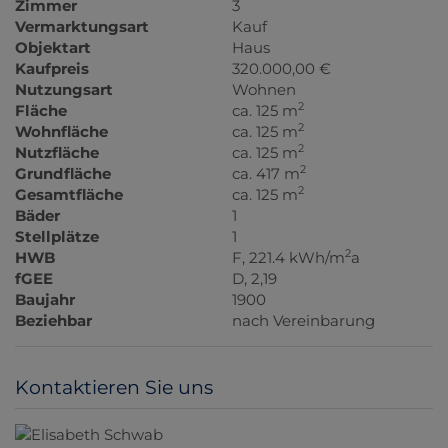
Zimmer
3
Vermarktungsart
Kauf
Objektart
Haus
Kaufpreis
320.000,00 €
Nutzungsart
Wohnen
2
Fläche
ca. 125 m
2
Wohnfläche
ca. 125 m
2
Nutzfläche
ca. 125 m
2
Grundfläche
ca. 417 m
2
Gesamtfläche
ca. 125 m
Bäder
1
Stellplätze
1
2
HWB
F, 221.4 kWh/m
a
fGEE
D, 2,19
Baujahr
1900
Beziehbar
nach Vereinbarung
Kontaktieren Sie uns