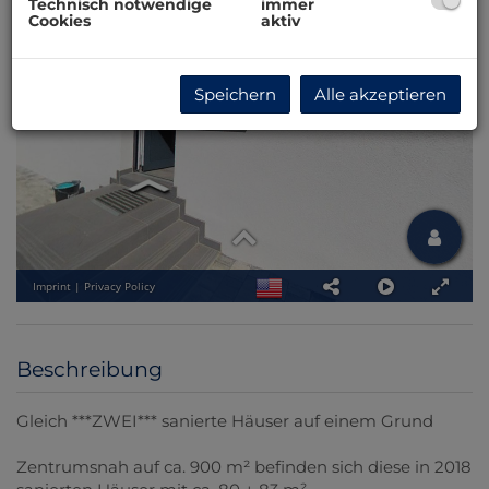
Technisch notwendige
immer
Cookies
aktiv
Speichern
Alle akzeptieren
Beschreibung
Gleich ***ZWEI*** sanierte Häuser auf einem Grund
Zentrumsnah auf ca. 900 m² befinden sich diese in 2018