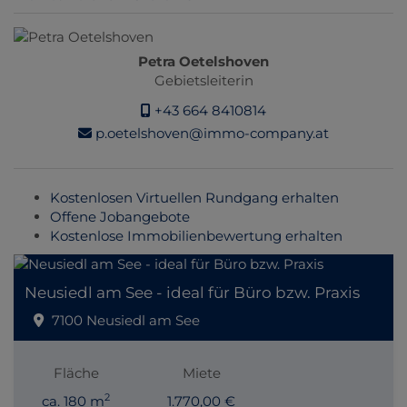
Petra Oetelshoven
Gebietsleiterin
+43 664 8410814
p.oetelshoven@immo-company.at
Kostenlosen Virtuellen Rundgang erhalten
Offene Jobangebote
Kostenlose Immobilienbewertung erhalten
Neusiedl am See - ideal für Büro bzw. Praxis
7100 Neusiedl am See
Fläche
Miete
2
ca. 180 m
1.770,00 €