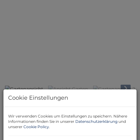
Gartenansicht
Cookie Einstellungen
Beschreibung
Wir verwenden Cookies um Einstellungen zu speichern. Nähere
Wir sind beauftragt mit dem Verkauf dieses
ca. 85m2
Informationen finden Sie in unserer
Datenschutzerklärung
und
(+30m2 Erdkeller, Gartenhütte,
unserer
Cookie Policy
.
Carport/Einfahrt)
großen,
Bungalows
auf
ca. 369m2