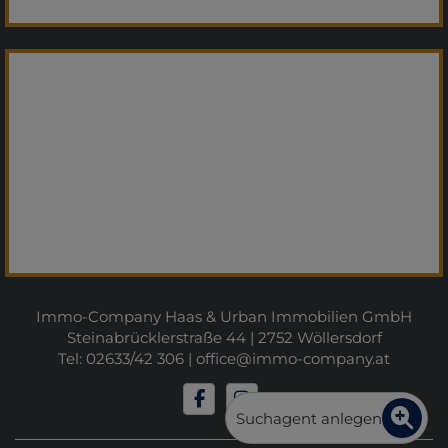
Immo-Company Haas & Urban Immobilien GmbH
Steinabrücklerstraße 44 | 2752 Wöllersdorf
Tel: 02633/42 306 |
office@immo-company.at
Suchagent anlegen