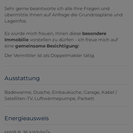
Sehr gerne beantworte ich alle Ihre Fragen und
übermittle Ihnen auf Anfrage die Grundrisspläne und
Lageinfos.
Es würde mich freuen, Ihnen diese
besondere
Immobilie
vorstellen zu dürfen - ich freue mich auf
eine
gemeinsame Besichtigung
!
Der Vermittler ist als Doppelmakler tätig.
Ausstattung
Badewanne
Dusche
Einbauküche
Garage
Kabel /
Satelliten-TV
Luftwärmepumpe
Parkett
Energieausweis
2
HWB
B, 36 kWh/m
a