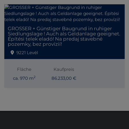
GROSSER + Günstiger Baugrund in ruhiger
Siedlungslage ! Auch als Geldanlage geeignet.
Építési telek eladó! Na predaj stavebné
pozemky, bez provízií!
9221 Levél
Fläche
Kaufpreis
2
ca. 970 m
86.233,00 €