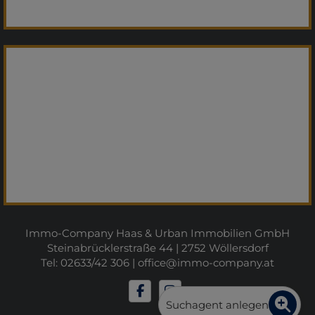
Immo-Company Haas & Urban Immobilien GmbH
Steinabrücklerstraße 44 | 2752 Wöllersdorf
Tel: 02633/42 306 |
office@immo-company.at
Suchagent anlegen