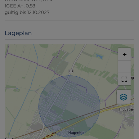
fGEE
A+, 0,58
gültig bis
12.10.2027
Lageplan
+
−