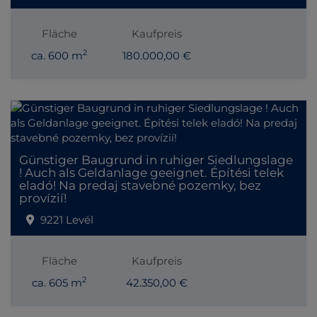
Fläche
Kaufpreis
2
ca. 600 m
180.000,00 €
Günstiger Baugrund in ruhiger Siedlungslage
! Auch als Geldanlage geeignet. Építési telek
eladó! Na predaj stavebné pozemky, bez
provízií!
9221 Levél
Fläche
Kaufpreis
2
ca. 605 m
42.350,00 €