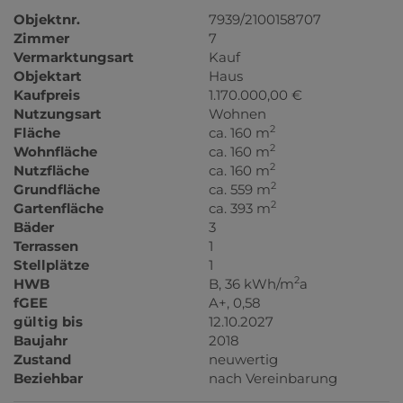
Objektnr.
7939/2100158707
Zimmer
7
Vermarktungsart
Kauf
Objektart
Haus
Kaufpreis
1.170.000,00 €
Nutzungsart
Wohnen
2
Fläche
ca. 160 m
2
Wohnfläche
ca. 160 m
2
Nutzfläche
ca. 160 m
2
Grundfläche
ca. 559 m
2
Gartenfläche
ca. 393 m
Bäder
3
Terrassen
1
Stellplätze
1
2
HWB
B, 36 kWh/m
a
fGEE
A+, 0,58
gültig bis
12.10.2027
Baujahr
2018
Zustand
neuwertig
Beziehbar
nach Vereinbarung