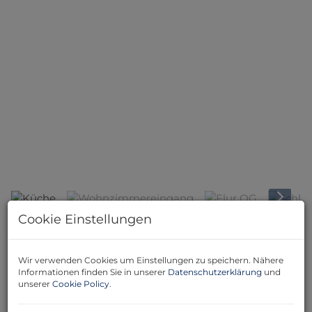
Küche
Cookie Einstellungen
Beschreibung
Wir verwenden Cookies um Einstellungen zu speichern. Nähere
Zeitlose Eleganz: Wohnen mit Stil und Klasse
Informationen finden Sie in unserer
Datenschutzerklärung
und
unserer
Cookie Policy
.
Sie suchen ein exklusives Zuhause in ruhiger Lage, aber