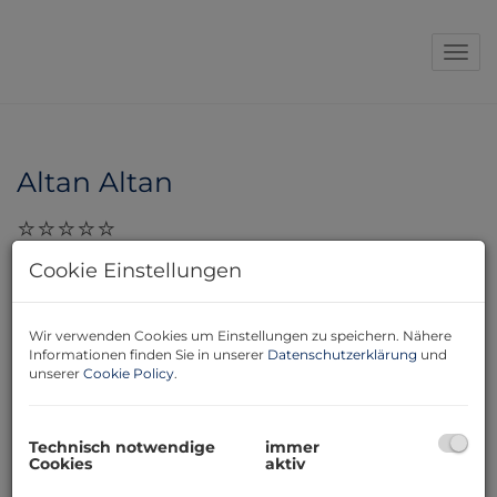
Navi
Altan Altan
Cookie Einstellungen
27.02.2026, 09:36
Die Frau Pinczker ist einfach eine super Maklerin die
sich in allen belangen perfekt auskennt! Ich bin
Wir verwenden Cookies um Einstellungen zu speichern. Nähere
rundum zufrieden von Ihr.
Informationen finden Sie in unserer
Datenschutzerklärung
und
unserer
Cookie Policy
.
Technisch notwendige
immer
Cookies
aktiv