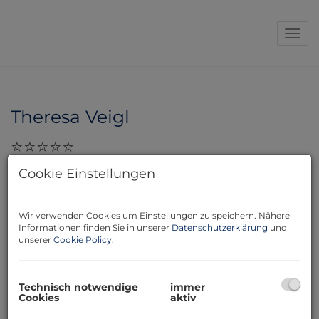
Navi
Theresa Veigl
Cookie Einstellungen
25.02.2025, 08:26
Frau Erdelean-Adam hat uns in jeder Hinsicht super
betreut. Sehr verlässlich und hat uns in allen Bereichen
Wir verwenden Cookies um Einstellungen zu speichern. Nähere
sehr gut unterstützt. Lg, Theresa Veigl
Informationen finden Sie in unserer
Datenschutzerklärung
und
unserer
Cookie Policy
.
Technisch notwendige
immer
Cookies
aktiv