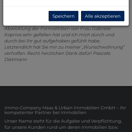
mitteilen, dass mir das äußerst professionelle Auftreten,
Sympathie, Freundlichkeit, Kompetenz, Beratung,
prompte Beantwortung von Anfragen sowohl
Speichern
Alle akzeptieren
persönlich als auch schriftlich, Engagement und
Abwicklung der Formalitäten von Frau Gabriele
Kopriva sehr gefallen hat und ich mich durch und
durch bei Ihr gut aufgehoben gefühlt habe.
Letztendlich hat Sie mir zu meiner „Wunschwohnung“
verholfen. Recht herzlichen Dank dafür! Pascale
Dietmann
Immo-Company Haas & Urban Immobilien GmbH – Ihr
kompetenter Partner bei Immobilien
Unser Name steht für die Aufgabe und Verpflichtung,
für unsere Kunden rund um deren Immobilien bzw.