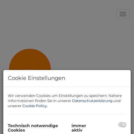
Navi
Wien
Cookie Einstellungen
Wir verwenden Cookies um Einstellungen zu speichern. Nähere
Pascale Dietmann
Informationen finden Sie in unserer
Datenschutzerklärung
und
unserer
Cookie Policy
.
29.11.2023, 10:43
Technisch notwendige
immer
Cookies
aktiv
Sehr geehrte Geschäftsleitung, ich möchte Ihnen