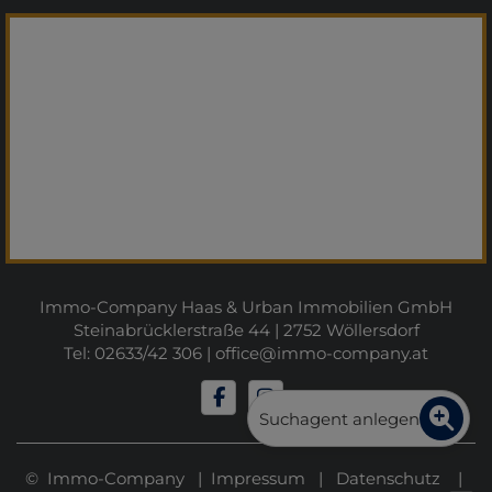
Immo-Company Haas & Urban Immobilien GmbH
Steinabrücklerstraße 44 | 2752 Wöllersdorf
Tel: 02633/42 306 |
office@immo-company.at
Suchagent anlegen
© Immo-Company |
Impressum
|
Datenschutz
|