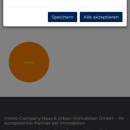
kennengelernt, die „sich nicht so ins Zeug gelegt“
haben. Gerne werde ich Sie auch weiterempfehlen,
sollte in meinem Umfeld jemand ein Haus oder
Speichern
Alle akzeptieren
Wohnung kaufen/verkaufen. Liebe Grüße, Irene Steiner
Wien
Immo-Company Haas & Urban Immobilien GmbH – Ihr
kompetenter Partner bei Immobilien