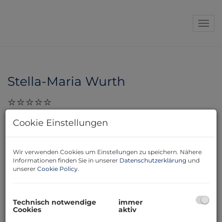
Navi
Stella-Maria Wurth
29.11.2023, 10:40
Cookie Einstellungen
Sehr geehrter Herr Leb, wir bedanken uns bei Ihnen für
die gute Zusammenarbeit und den kompetenten und
sehr raschen Verkauf unserer Wiener
Wir verwenden Cookies um Einstellungen zu speichern. Nähere
Informationen finden Sie in unserer
Datenschutzerklärung
und
Eigentumswohnung. Mit freundlichen Grüßen, Stella-
unserer
Cookie Policy
.
Maria Wurth
Technisch notwendige
immer
Cookies
aktiv