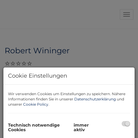
Navi
Robert Wininger
29.11.2023, 10:37
Cookie Einstellungen
Sehr geehrter Herr Leb! Danke für Ihre Bemühungen
für uns einen tollen Preis zu erreichen und für die
Wir verwenden Cookies um Einstellungen zu speichern. Nähere
kompetente Betreuung! mit freundlichen Grüßen,
Informationen finden Sie in unserer
Datenschutzerklärung
und
Robert Wininger
unserer
Cookie Policy
.
Technisch notwendige
immer
Cookies
aktiv