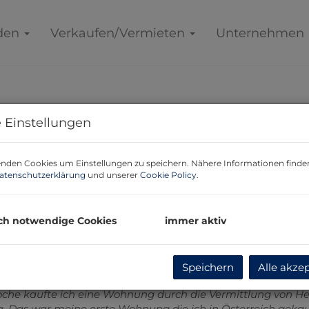
den
Verkaufen/Vermieten
Unternehmen
 Einstellungen
nden Cookies um Einstellungen zu speichern. Nähere Informationen finden
atenschutzerklärung
und unserer
Cookie Policy
.
ch notwendige Cookies
immer aktiv
Speichern
Alle akze
oche kaufte ich eine Wohnung durch die Vermittlung von 
ldig. Das war meine erste Wohnung die ich in Österreich geka