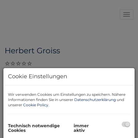
Navi
Herbert Groiss
29.11.2023, 10:29
Cookie Einstellungen
S.g. Frau Hruska! Danke für die professionelle
Abwicklung. Wenn ich in Wien mal einen Makler
brauche, werde ich an Sie denken. Wir haben das Haus
Wir verwenden Cookies um Einstellungen zu speichern. Nähere
Informationen finden Sie in unserer
Datenschutzerklärung
und
heute übernommen und gerade unser erstes
unserer
Cookie Policy
.
Abendessen hier genossen. Liebe Grüße Herbert Groiss
Technisch notwendige
immer
Cookies
aktiv