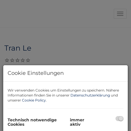
Navi
Tran Le
29.11.2023, 10:23
Cookie Einstellungen
Sehr geehrte Damen und Herren, Frau Gabriele
Glombitza hat uns sehr sehr gut betreut. Sie ist sehr
zuverlässig, zuvorkommend, kompetent, freundlich,
Wir verwenden Cookies um Einstellungen zu speichern. Nähere
Informationen finden Sie in unserer
Datenschutzerklärung
und
flexibel und engagiert. Wir sind sehr dankbar für Ihre
unserer
Cookie Policy
.
Unterstützung beim Hauskauf. Sie ist sehr zu
empfehlen!!! Mit besten Grüßen Tran Le
Technisch notwendige
immer
Cookies
aktiv