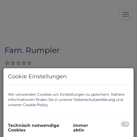
Navi
Fam. Rumpler
29.11.2023, 10:23
Cookie Einstellungen
Sehr geehrte Frau Hertel! Wir sagen DANKE – für Ihre
kompetente Beratung, für Ihre Freundlichkeit,
Hilfsbereitschaft, Modeberatung, Verständnis,
Wir verwenden Cookies um Einstellungen zu speichern. Nähere
Informationen finden Sie in unserer
Datenschutzerklärung
und
Zuverlässigkeit und Einsatzbereitschaft!!! Wir schätzen
unserer
Cookie Policy
.
Ihre engagierte Arbeit sehr und können Sie nur
weiterempfehlen! Herzlichen Grüße, Fam. Rumpler
Technisch notwendige
immer
Cookies
aktiv