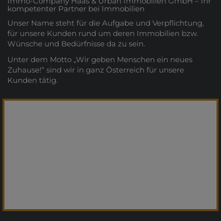
Immo-Company Haas & Urban Immobilien GmbH – Ihr
kompetenter Partner bei Immobilien
Unser Name steht für die Aufgabe und Verpflichtung,
für unsere Kunden rund um deren Immobilien bzw.
Wünsche und Bedürfnisse da zu sein.
Unter dem Motto „Wir geben Menschen ein neues
Zuhause!“ sind wir in ganz Österreich für unsere
Kunden tätig.