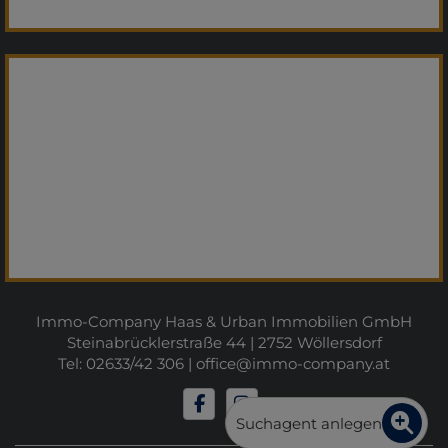
Immo-Company Haas & Urban Immobilien GmbH
Steinabrücklerstraße 44 | 2752 Wöllersdorf
Tel: 02633/42 306 |
office@immo-company.at
Suchagent anlegen