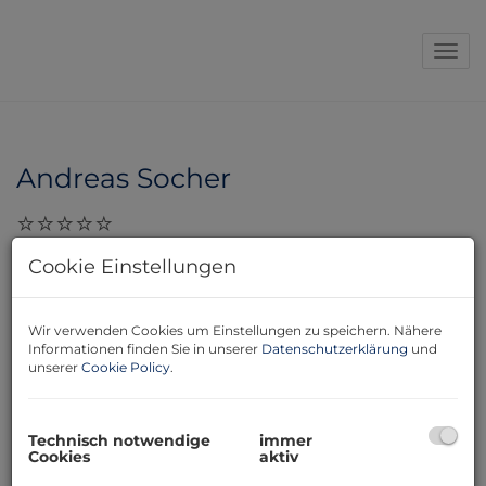
Navi
Andreas Socher
29.11.2023, 10:08
Cookie Einstellungen
Danke für kompetente Beratung Ich bedanke mich für
die äußerst korrekte und kompetente Beratung und
Wir verwenden Cookies um Einstellungen zu speichern. Nähere
erfolgreiche Mietersuche von Herrn Mousawi. Jederzeit
Informationen finden Sie in unserer
Datenschutzerklärung
und
gerne wieder Mit freundlichen Grüßen Andreas Socher
unserer
Cookie Policy
.
Technisch notwendige
immer
Cookies
aktiv