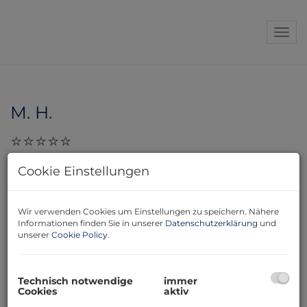
Navi
M. H.
29.11.2023, 10:04
Cookie Einstellungen
Vielen herzlichen Dank für den erfolgreichen Abschluss
der Vermietung meiner Wohnung in der
Mannhartgasse. Zudem möchte ich mich bei Herrn
Wir verwenden Cookies um Einstellungen zu speichern. Nähere
Informationen finden Sie in unserer
Datenschutzerklärung
und
Mag. Fiam für die professionelle und umsichtige
unserer
Cookie Policy
.
Betreuung meines Anliegens herzlich bedanken. Mit
besten Grüßen M. H.
Technisch notwendige
immer
Cookies
aktiv