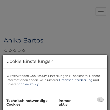
Navi
Aniko Bartos
29.11.2023, 10:01
Cookie Einstellungen
Sehr geehrte Damen und Herren, ich möchte mich
nochmals für die gute Zusammenarbeit mit Frau
Huber bedanken. Durch ihre Professionalität und
Wir verwenden Cookies um Einstellungen zu speichern. Nähere
Informationen finden Sie in unserer
Datenschutzerklärung
und
Flexibilität, gelang es zu eine reibungslose und
unserer
Cookie Policy
.
freundliche Abwicklung. Dank Frau Huber haben wir
endlich unser Traumlokal! Liebe Grüsse, Aniko Bartos
Technisch notwendige
immer
Cookies
aktiv