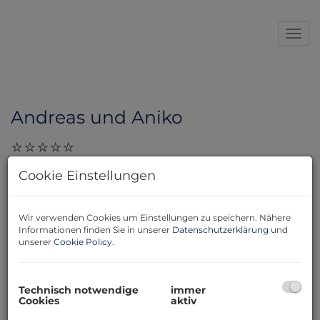
Navi
Andreas und Aniko
29.11.2023, 09:57
Cookie Einstellungen
Liebe Frau Huber, vielen Dank nochmal für die
professionelle Abwicklung. Ich hoffe wir dürfen Sie bald,
Wir verwenden Cookies um Einstellungen zu speichern. Nähere
als unseren Gast im Restaurant begrüssen. Mit
Informationen finden Sie in unserer
Datenschutzerklärung
und
freundlichen Grüssen Andreas und Aniko
unserer
Cookie Policy
.
Technisch notwendige
immer
Cookies
aktiv