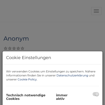
Navi
Anonym
28.11.2023, 17:36
Cookie Einstellungen
Lieber Herr Bereswill! Möchte mich bei Ihnen für die
wirklich optimale Arbeit, die Sie geleistet haben,
Wir verwenden Cookies um Einstellungen zu speichern. Nähere
bedanken! Nicht zu viel und nicht zu wenig, aber alles
Informationen finden Sie in unserer
Datenschutzerklärung
und
präzise, klar und leicht verständlich.
unserer
Cookie Policy
.
Technisch notwendige
immer
Cookies
aktiv