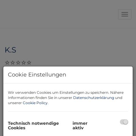
Navi
K.S
28.11.2023, 17:10
Cookie Einstellungen
Sehr geehrte Damen und Herren! Frau Maska-
Kronabether von der Immo Company hat sehr
Wir verwenden Cookies um Einstellungen zu speichern. Nähere
freundlich und flott all meine Anliegen erledigt.
Informationen finden Sie in unserer
Datenschutzerklärung
und
Empfehlung! K.S
unserer
Cookie Policy
.
Technisch notwendige
immer
Cookies
aktiv