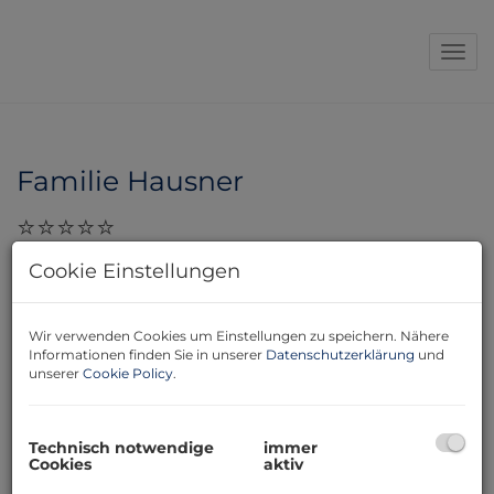
Navi
Familie Hausner
28.11.2023, 17:04
Cookie Einstellungen
Sehr geehrte Frau Gaby Huber ! Herzlichen Dank für
ihre ausgezeichnete Betreuung und Beratung. Leute
Wir verwenden Cookies um Einstellungen zu speichern. Nähere
wie Sie sollte es öfters geben !!!!!!!!! Liebe Grüße Familie
Informationen finden Sie in unserer
Datenschutzerklärung
und
Hausner
unserer
Cookie Policy
.
Technisch notwendige
immer
Cookies
aktiv