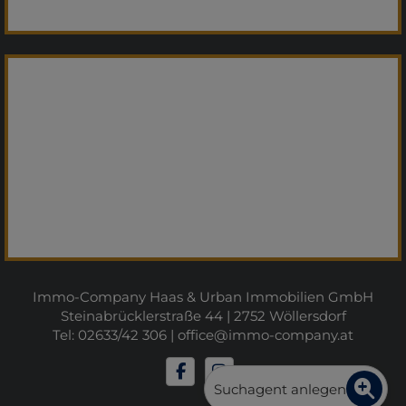
Immo-Company Haas & Urban Immobilien GmbH
Steinabrücklerstraße 44 | 2752 Wöllersdorf
Tel: 02633/42 306 |
office@immo-company.at
Suchagent anlegen