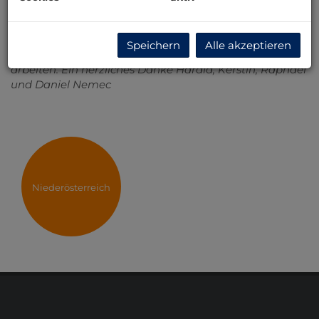
war absolut begeistert von der „netten“ Dame. Flexibel
bei den Terminen (auch wenn Kinder durch Krankheit
anders planen als die Erwachsenen). Wir werden auch
Speichern
Alle akzeptieren
bei unsere nächsten Projekten mit ihr zusammen
arbeiten. Ein herzliches Danke Harald, Kerstin, Raphael
und Daniel Nemec
Niederösterreich