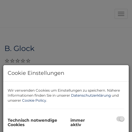
Navi
B. Glock
28.11.2023, 16:42
Cookie Einstellungen
Ich möchte mich ganz herzlich bei Ihnen, Frau
Susanne Kusbach, für Ihr Engagement bedanken.
Äußerst engagierte, kompetente und zuverlässige
Wir verwenden Cookies um Einstellungen zu speichern. Nähere
Informationen finden Sie in unserer
Datenschutzerklärung
und
Beratung. Kann ich auf jeden Fall weiter empfehlen! B.
unserer
Cookie Policy
.
Glock
Technisch notwendige
immer
Cookies
aktiv