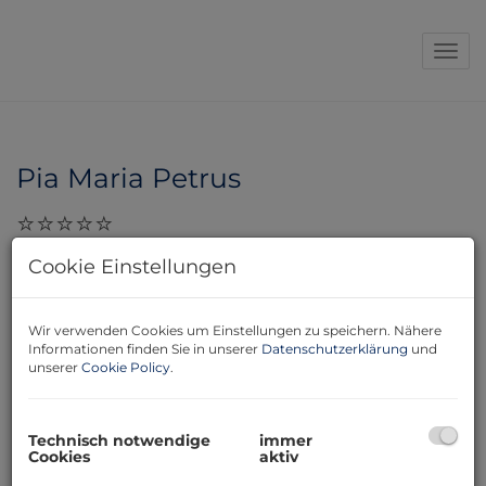
Navi
Pia Maria Petrus
28.11.2023, 16:39
Cookie Einstellungen
Steffen Berr hat uns beim Immobilienverkauf sehr
unterstützt und mit seiner Erfahrung, persönlichem
Wir verwenden Cookies um Einstellungen zu speichern. Nähere
Einsatz und Beharrlichkeit ein sehr gutes Ergebnis für
Informationen finden Sie in unserer
Datenschutzerklärung
und
uns erzielt. Lg, Pia Maria Petrus
unserer
Cookie Policy
.
Technisch notwendige
immer
Cookies
aktiv