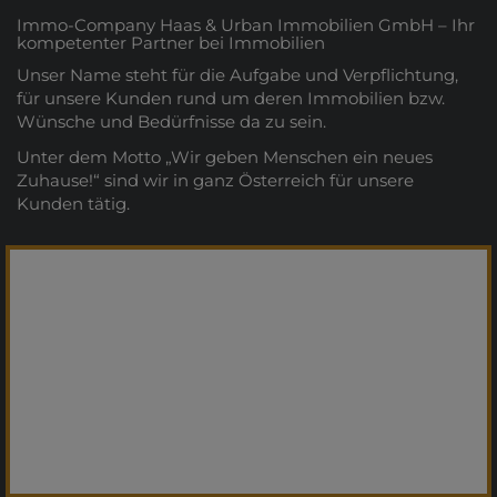
Immo-Company Haas & Urban Immobilien GmbH – Ihr
kompetenter Partner bei Immobilien
Unser Name steht für die Aufgabe und Verpflichtung,
für unsere Kunden rund um deren Immobilien bzw.
Wünsche und Bedürfnisse da zu sein.
Unter dem Motto „Wir geben Menschen ein neues
Zuhause!“ sind wir in ganz Österreich für unsere
Kunden tätig.