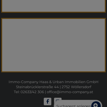
Immo-Company Haas & Urban Immobilien GmbH
Steinabrücklerstraße 44 | 2752 Wöllersdorf
Tel: 02633/42 306 |
office@immo-company.at
Suchagent anlegen