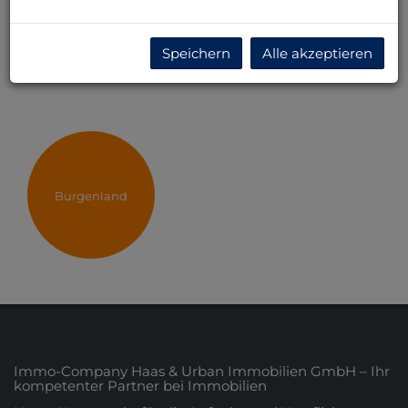
KOMPETENTER MANN WIE SIE WIRD NIE PROBLEME
HABEN, EINEN GUTEN JOB ZU FINDEN….UND AUCH
SONST NICHT!;-) MIT SEHR FREUNDLICHEN GRÜSSEN
Speichern
Alle akzeptieren
IHRE ALEXANDRA PRIESCHING
Burgenland
Immo-Company Haas & Urban Immobilien GmbH – Ihr
kompetenter Partner bei Immobilien