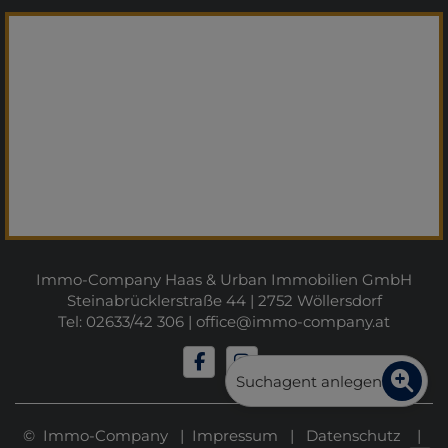
Immo-Company Haas & Urban Immobilien GmbH
Steinabrücklerstraße 44 | 2752 Wöllersdorf
Tel: 02633/42 306 |
office@immo-company.at
Suchagent anlegen
© Immo-Company |
Impressum
|
Datenschutz
|