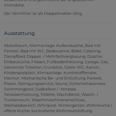
Immobilie.
Der Vermittler ist als Doppelmakler tätig.
Ausstattung
Abstellraum
Alarmanlage
Außendusche
Bad mit
Fenster
Bad mit WC
Badewanne
Bidet
Catering
Dampfbad
Doppel- / Mehrfachverglasung
Dusche
Einbauküche
Fliesen
Fußbodenheizung
Garage
Gas
Getrennte Toiletten
Grünblick
Gäste-WC
Kamin
Kinderspielplatz
Klimaanlage
Kunststofffenster
Marmor
Mechanische Be- und Entlüftung
Parkett
Pissoir
Reinigungsservice
Sauna
Sicherheitskamera
Swimmingpool
Südbalkon / -terrasse
Terrassennutzung
Toilette
Wachdienst
Wasch- /
Trockenraum
Waschmaschinenanschluss
Wellnessbereich
Whirlpool
Wintergarten
Wohnküche /
offene Küche
kontrollierte Wohnraumlüftung