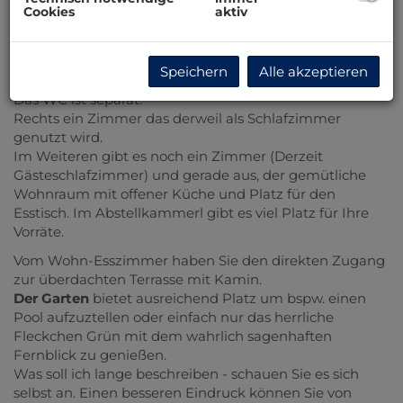
Haus:
Cookies
aktiv
Wir beginnen im großzügigen Vorraum, mit viel Platz
für Ihre Garderobe.
Von hier sind alle Räume zentral begehbar.
Speichern
Alle akzeptieren
Linker Hand das Tageslichtbad mit Wanne und Dusche.
Das WC ist separat.
Rechts ein Zimmer das derweil als Schlafzimmer
genutzt wird.
Im Weiteren gibt es noch ein Zimmer (Derzeit
Gästeschlafzimmer) und gerade aus, der gemütliche
Wohnraum mit offener Küche und Platz für den
Esstisch. Im Abstellkammerl gibt es viel Platz für Ihre
Vorräte.
Vom Wohn-Esszimmer haben Sie den direkten Zugang
zur überdachten Terrasse mit Kamin.
Der Garten
bietet ausreichend Platz um bspw. einen
Pool aufzuztellen oder einfach nur das herrliche
Fleckchen Grün mit dem wahrlich sagenhaften
Fernblick zu genießen.
Was soll ich lange beschreiben - schauen Sie es sich
selbst an. Einen besseren Eindruck können Sie von