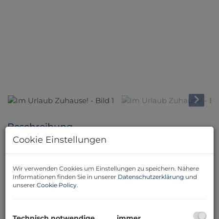
Beschreibung
Cookie Einstellungen
Wir sind exklusiv mit der Vermarktung von diesem
großartigen Bungalow mit toller Fernsicht beauftragt.
Wir verwenden Cookies um Einstellungen zu speichern. Nähere
Es erwarten Sie
~80m² Wohnfläche
eine gemütliche
Informationen finden Sie in unserer
Datenschutzerklärung
und
Wohlfühlatmosphäre.
Auch ideal als Ferien- oder
unserer
Cookie Policy
.
Wochenendsitz geeignet.
Begleiten Sie mich auf einen Rundgang durch das
Technisch notwendige
immer