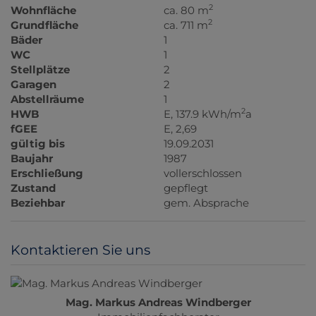
2
Wohnfläche
ca. 80 m
2
Grundfläche
ca. 711 m
Bäder
1
WC
1
Stellplätze
2
Garagen
2
Abstellräume
1
2
HWB
E, 137.9 kWh/m
a
fGEE
E, 2,69
gültig bis
19.09.2031
Baujahr
1987
Erschließung
vollerschlossen
Zustand
gepflegt
Beziehbar
gem. Absprache
Kontaktieren Sie uns
Mag. Markus Andreas Windberger