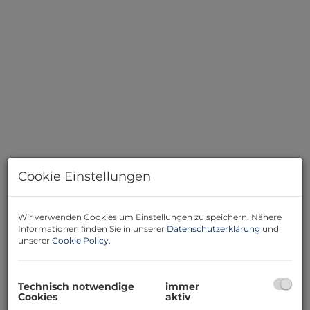
Cookie Einstellungen
Wir verwenden Cookies um Einstellungen zu speichern. Nähere
Informationen finden Sie in unserer
Datenschutzerklärung
und
Beschreibung
unserer
Cookie Policy
.
Diese traumhafte Wohnung in 1020 Wien bietet alles,
was das Herz begehrt und ist der perfekte Ort, um
Technisch notwendige
immer
Cookies
aktiv
Ihren Wohntraum zu verwirklichen.