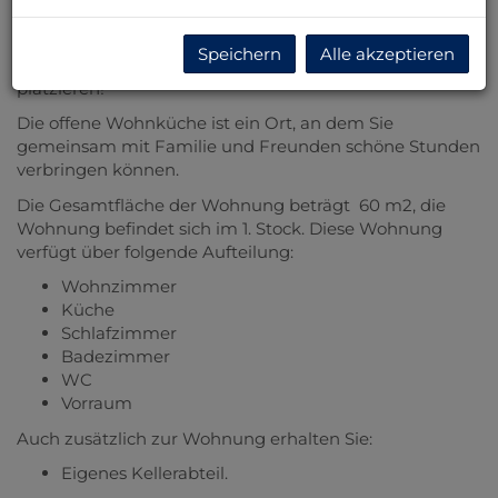
Die Wohnung verfügt über eine hervorragende
Aufteilung, die es Ihnen ermöglicht, eine Küche, einen
Speichern
Alle akzeptieren
Ruhebereich und einen Schlafbereich sinnvoll zu
platzieren!
Die offene Wohnküche ist ein Ort, an dem Sie
gemeinsam mit Familie und Freunden schöne Stunden
verbringen können.
Die Gesamtfläche der Wohnung beträgt 60 m2, die
Wohnung befindet sich im 1. Stock. Diese Wohnung
verfügt über folgende Aufteilung:
Wohnzimmer
Küche
Schlafzimmer
Badezimmer
WC
Vorraum
Auch zusätzlich zur Wohnung erhalten Sie:
Eigenes Kellerabteil.